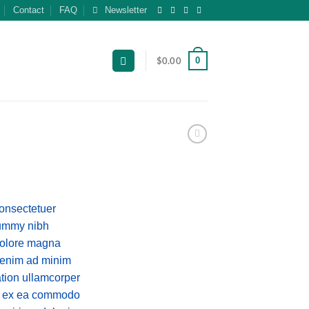
Contact
FAQ
Newsletter
0
$
0.00
consectetuer
nummy nibh
 dolore magna
i enim ad minim
ation ullamcorper
uip ex ea commodo