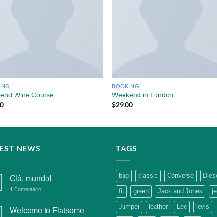
ING
BOOKING
end Wine Course
Weekend in London
00
$
29.00
TEST NEWS
TAGS
bag
classic
Converse
Dies
Olá, mundo!
1
Comentário
fit
green
Jack and Jones
j
Jumper
leather
Lee
levis
Welcome to Flatsome