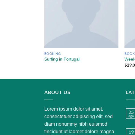
BOOKING
BOOK
Surfing in Portugal
Week
$
29.
ABOUT US
LA
Lorem ipsum dolor sit amet,
25
consectetuer adipiscing elit, sed
ago
diam nonummy nibh euismod
tincidunt ut laoreet dolore magna
19