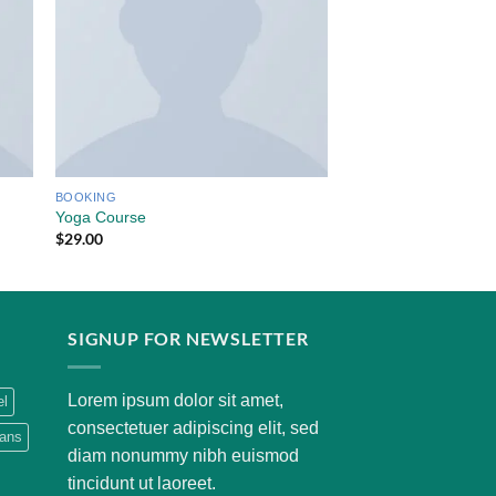
BOOKING
BOOKING
Yoga Course
Weekend in San Fra
$
29.00
$
29.00
SIGNUP FOR NEWSLETTER
Lorem ipsum dolor sit amet,
el
consectetuer adipiscing elit, sed
eans
diam nonummy nibh euismod
tincidunt ut laoreet.