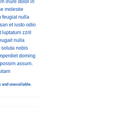
 iriure dolor in
sse molestie
 feugiat nulla
msan et iusto odio
 luptatum zzril
eugait nulla
 soluta nobis
imperdiet doming
r possim assum.
sitam
k and unavailable.