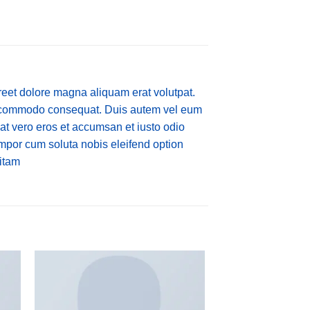
reet dolore magna aliquam erat volutpat.
 ea commodo consequat. Duis autem vel eum
s at vero eros et accumsan et iusto odio
tempor cum soluta nobis eleifend option
itam
HOT