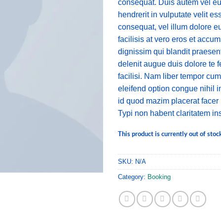
consequat. Duis autem vel eum
hendrerit in vulputate velit e
consequat, vel illum dolore eu
facilisis at vero eros et accu
dignissim qui blandit praesent
delenit augue duis dolore te f
facilisi. Nam liber tempor cum
eleifend option congue nihil 
id quod mazim placerat face
Typi non habent claritatem in
This product is currently out of stoc
SKU:
N/A
Category:
Booking