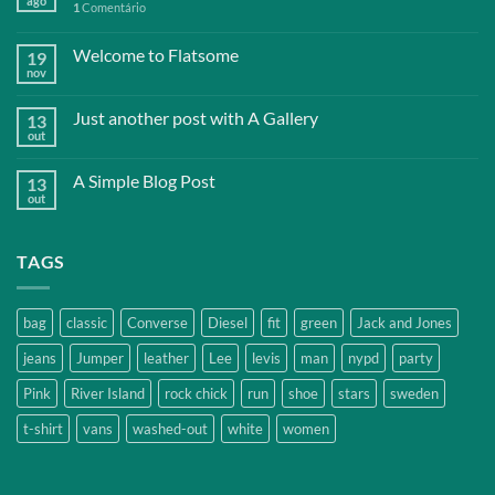
ago
1
Comentário
Welcome to Flatsome
19
nov
Just another post with A Gallery
13
out
A Simple Blog Post
13
out
TAGS
bag
classic
Converse
Diesel
fit
green
Jack and Jones
jeans
Jumper
leather
Lee
levis
man
nypd
party
Pink
River Island
rock chick
run
shoe
stars
sweden
t-shirt
vans
washed-out
white
women