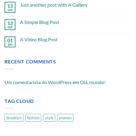
Just another post with A Gallery
13
out
A Simple Blog Post
13
out
A Video Blog Post
01
jan
RECENT COMMENTS
Um comentarista do WordPress
em
Olá, mundo!
TAG CLOUD
brooklyn
fashion
style
women